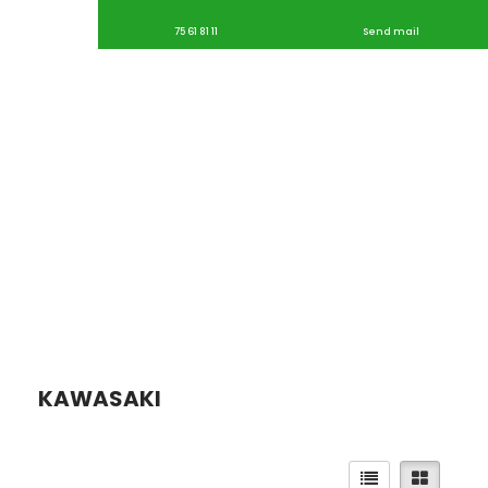
75 61 81 11
Send mail
KAWASAKI