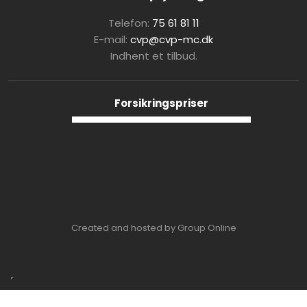
Telefon:
75 61 81 11
E-mail:
cvp@cvp-mc.dk
Indhent et tilbud.
Forsikringspriser​
Created and hosted by Group Online