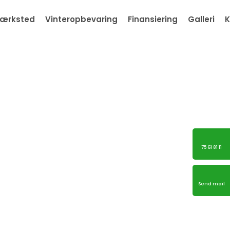
ærksted
Vinteropbevaring
Finansiering
Galleri
K
75 61 81 11
Send mail